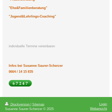
"Ehe&Familienberatung"
"Jugend&Lehrlings-Coaching"
individuelle Termine vereinbaren
Infos bei Susanne Saurer-Scherzer
0664 / 14 15 835
Login
Druckversion
|
Sitemap
Webansicht
Susanne Saurer-Scherzer © 2025