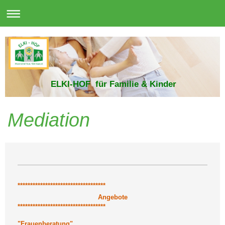
ELKI-HOF für Familie & Kinder
Mediation
***********************************
Angebote
***********************************
"Frauenberatung"